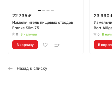
22 735 ₽
23 990 
Измельчитель пищевых отходов
Измельчи
Franke Slim 75
Bort Alli
0
В наличии
0
В нал
В корзину
В корзи
Назад к списку