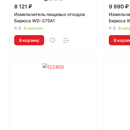
8 121 ₽
9 990 ₽
Измельчитель пищевых отходов
Измельчи
Бирюса WD-375A1
Бирюса 
0
В наличии
0
В нал
В корзину
В корзи