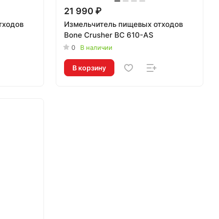
21 990 ₽
тходов
Измельчитель пищевых отходов
Bone Crusher BC 610-AS
0
В наличии
В корзину