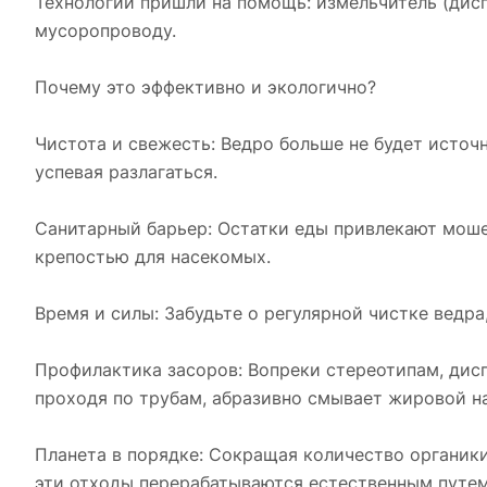
Технологии пришли на помощь: измельчитель (диспо
мусоропроводу.
Почему это эффективно и экологично?
Чистота и свежесть: Ведро больше не будет источн
успевая разлагаться.
Санитарный барьер: Остатки еды привлекают моше
крепостью для насекомых.
Время и силы: Забудьте о регулярной чистке ведр
Профилактика засоров: Вопреки стереотипам, дисп
проходя по трубам, абразивно смывает жировой на
Планета в порядке: Сокращая количество органики
эти отходы перерабатываются естественным путем