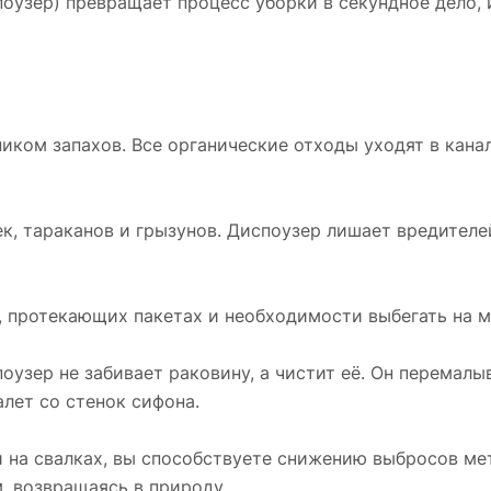
узер) превращает процесс уборки в секундное дело, и
иком запахов. Все органические отходы уходят в кана
к, тараканов и грызунов. Диспоузер лишает вредителе
а, протекающих пакетах и необходимости выбегать на 
оузер не забивает раковину, а чистит её. Он перемал
лет со стенок сифона.
 на свалках, вы способствуете снижению выбросов мет
, возвращаясь в природу.