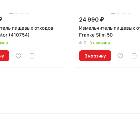
₽
24 990 ₽
тель пищевых отходов
Измельчитель пищевых о
gator (410754)
Franke Slim 50
ичии
0
В наличии
ну
В корзину