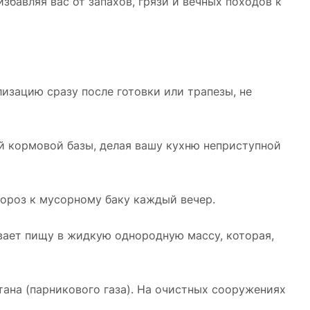
збавляя вас от запахов, грязи и вечных походов к
лизацию сразу после готовки или трапезы, не
й кормовой базы, делая вашу кухню неприступной
мороз к мусорному баку каждый вечер.
ывает пищу в жидкую однородную массу, которая,
ана (парникового газа). На очистных сооружениях