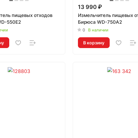
13 990 ₽
тель пищевых отходов
Измельчитель пищевых о
WD-550E2
Бирюса WD-750A2
ичии
0
В наличии
ну
В корзину