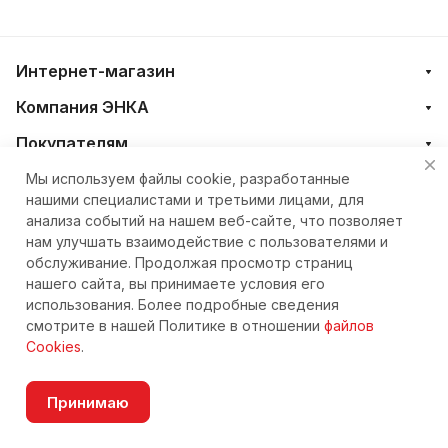
Интернет-магазин
Компания ЭНКА
Покупателям
Мы используем файлы cookie, разработанные
нашими специалистами и третьими лицами, для
+7 (4212) 23-33-33
анализа событий на нашем веб-сайте, что позволяет
нам улучшать взаимодействие с пользователями и
eshop@nkteh.ru
обслуживание. Продолжая просмотр страниц
нашего сайта, вы принимаете условия его
использования. Более подробные сведения
© 2026 Интернет-магазин ЭНКА техника
смотрите в нашей Политике в отношении
файлов
Cookies
.
Принимаю
Согласие на обработку персональных данных