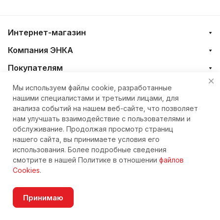
Интернет-магазин
Компания ЭНКА
Покупателям
Мы используем файлы cookie, разработанные
нашими специалистами и третьими лицами, для
+7 (4212) 23-33-33
анализа событий на нашем веб-сайте, что позволяет
eshop@nkteh.ru
нам улучшать взаимодействие с пользователями и
обслуживание. Продолжая просмотр страниц
нашего сайта, вы принимаете условия его
использования. Более подробные сведения
© 2026 Интернет-магазин ЭНКА техника
смотрите в нашей Политике в отношении
файлов
Cookies
.
Принимаю
Согласие на обработку персональных данных