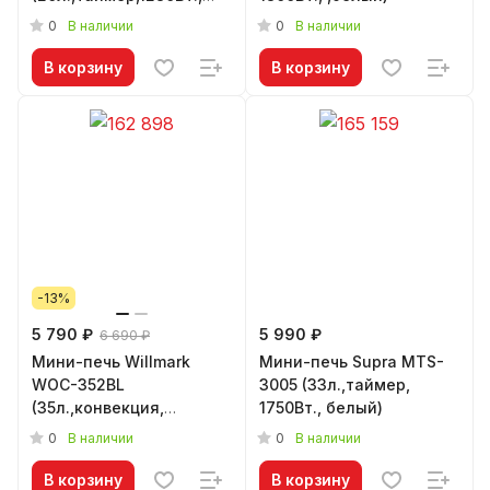
черная)
0
0
В наличии
В наличии
В корзину
В корзину
-13%
5 790 ₽
5 990 ₽
6 690 ₽
Мини-печь Willmark
Мини-печь Supra MTS-
WOC-352BL
3005 (33л.,таймер,
(35л.,конвекция,
1750Вт., белый)
таймер, противень,
0
0
В наличии
В наличии
решетка, 1650Вт.,
черный)
В корзину
В корзину