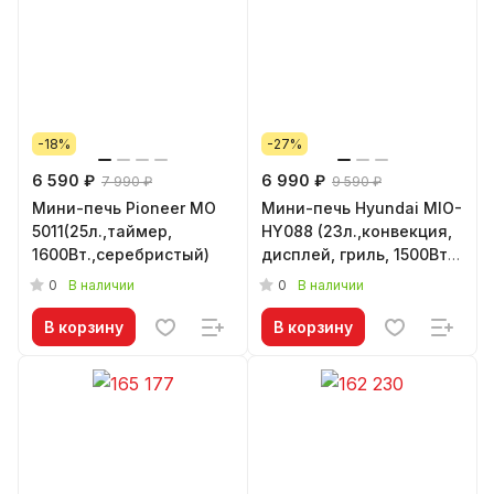
-18%
-27%
6 590 ₽
6 990 ₽
7 990 ₽
9 590 ₽
Мини-печь Pioneer MO
Мини-печь Hyundai MIO-
5011(25л.,таймер,
HY088 (23л.,конвекция,
1600Вт.,серебристый)
дисплей, гриль, 1500Вт.,
черный)
0
0
В наличии
В наличии
В корзину
В корзину