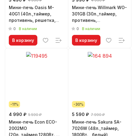
4 990 ₽
4 990 ₽
Мини-печь Oasis M-
Мини-печь Willmark WO-
40G1 (40л.,таймер,
301GB (30л.,таймер,
противень, решетка,
противень,
1500Вт.)
решетка,1600Вт., беж/
0
0
В наличии
В наличии
серый)
В корзину
В корзину
-11%
-30%
4 990 ₽
5 590 ₽
5 590 ₽
7 990 ₽
Мини-печь Econ ECO-
Мини-печь Sakura SA-
2002MO
7026W (48л.,таймер,
(20л.,таймер,1280Вт.,
1800Вт., ,белый)