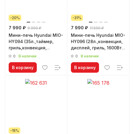
-20%
-31%
7 990 ₽
7 990 ₽
9 990 ₽
11 590 ₽
Мини-печь Hyundai MIO-
Мини-печь Hyundai MIO-
HY094 (35л.,таймер,
HY096 (28л.,конвекция,
гриль,конвекция,
дисплей, гриль, 1600Вт.,
1600Вт., черный)
черный)
0
0
В наличии
В наличии
В корзину
В корзину
-15%