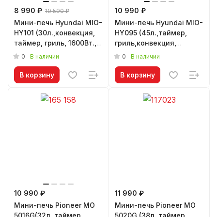
8 990 ₽
10 990 ₽
10 590 ₽
Мини-печь Hyundai MIO-
Мини-печь Hyundai MIO-
HY101 (30л.,конвекция,
HY095 (45л.,таймер,
таймер, гриль, 1600Вт.,
гриль,конвекция,
серебристый/черный)
2000Вт., черный)
0
0
В наличии
В наличии
В корзину
В корзину
10 990 ₽
11 990 ₽
Мини-печь Pioneer MO
Мини-печь Pioneer MO
5016G(32л.,таймер,
5020G (38л.,таймер,