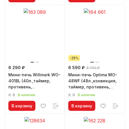
-25%
6 290 ₽
6 590 ₽
8 790 ₽
Мини-печь Willmark WO-
Мини-печь Optima MO-
401BL (40л.,таймер,
48WF (48л.,конвекция,
противень,
таймер, противень,
решетка,1700Вт.,
решетка,1600Вт., белая)
0
0
В наличии
В наличии
черная)
В корзину
В корзину