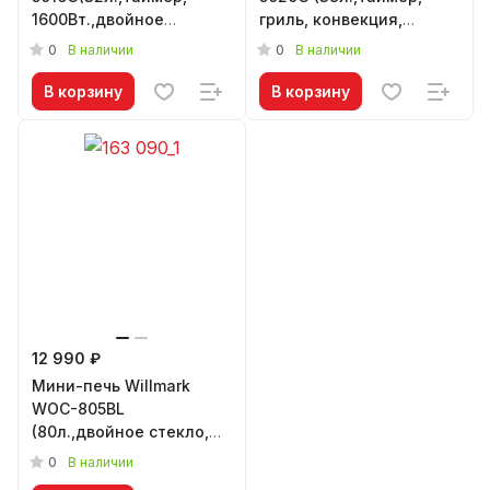
1600Вт.,двойное
гриль, конвекция,
стекло,конвекция,серебристый)
вертел ,1600Вт.,
0
0
В наличии
В наличии
серебристый)
В корзину
В корзину
12 990 ₽
Мини-печь Willmark
WOC-805BL
(80л.,двойное стекло,
конвекция, таймер,
0
В наличии
противень, 2800Вт.,