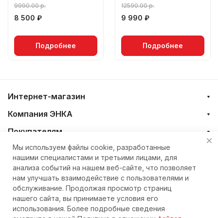
(00003198)
(00003174)
9990.00 р.
12590.00 р.
8 500 ₽
9 990 ₽
Подробнее
Подробнее
Интернет-магазин
Компания ЭНКА
Покупателям
Мы используем файлы cookie, разработанные
нашими специалистами и третьими лицами, для
+7 (4212) 23-33-33
анализа событий на нашем веб-сайте, что позволяет
нам улучшать взаимодействие с пользователями и
eshop@nkteh.ru
обслуживание. Продолжая просмотр страниц
нашего сайта, вы принимаете условия его
использования. Более подробные сведения
© 2026 Интернет-магазин ЭНКА техника