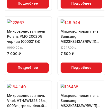
Подробнее
Подробнее
Микроволновая печь
Микроволновая печь
Polaris PMO 2002DG
Samsung
черная (00003184)
MS23K3513AS/BW(П)
(00003187)
9990.00 р.
12947.00 р.
7 000 ₽
7 500 ₽
Подробнее
Подробнее
Микроволновая печь
Микроволновая печь
Vitek VT-MW1825 25л.,
Samsung
900Вт., гриль, белый
MS23K3513AW/BW(П)