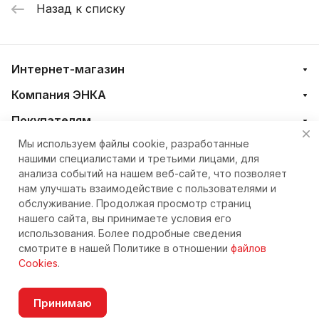
Назад к списку
Интернет-магазин
Компания ЭНКА
Покупателям
Мы используем файлы cookie, разработанные
нашими специалистами и третьими лицами, для
+7 (4212) 23-33-33
анализа событий на нашем веб-сайте, что позволяет
нам улучшать взаимодействие с пользователями и
eshop@nkteh.ru
обслуживание. Продолжая просмотр страниц
нашего сайта, вы принимаете условия его
использования. Более подробные сведения
© 2026 Интернет-магазин ЭНКА техника
смотрите в нашей Политике в отношении
файлов
Cookies
.
Принимаю
Согласие на обработку персональных данных