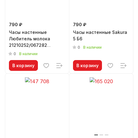
790 ₽
790 ₽
Часы настенные
Часы настенные Sakura
Любитель молока
5 Б6
21210252/067282
0
В наличии
(24,5см)
0
В наличии
В корзину
В корзину