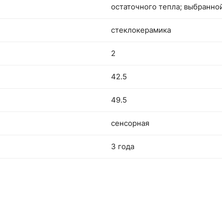
остаточного тепла; выбранн
стеклокерамика
2
42.5
49.5
сенсорная
3 года