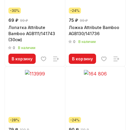
-30%
-24%
69 ₽
75 ₽
99 ₽
99 ₽
Лопатка Attribute
Ложка Attribute Bamboo
Bamboo AGB111/141743
AGB130/141736
(30см)
0
В наличии
0
В наличии
В корзину
В корзину
-28%
-24%
79 ₽
90 ₽
109 ₽
119 ₽