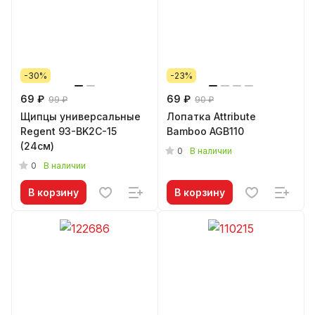
-30%
-23%
69 ₽
69 ₽
99 ₽
90 ₽
Щипцы универсальные
Лопатка Attribute
Regent 93-BK2C-15
Bamboo AGB110
(24см)
0
В наличии
0
В наличии
В корзину
В корзину