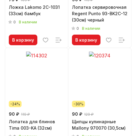
Ложка Lakomo 2C-1031
Лопатка сервировочная
(33см) бамбук
Regent Punto 93-BK2C-12
(30см) черный
0
В наличии
0
В наличии
В корзину
В корзину
-24%
-30%
90 ₽
90 ₽
119 ₽
129 ₽
Лопатка для блинов
Щипцы кулинарные
Tima 003-KA (32см)
Mallony 970070 (30,5см)