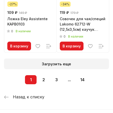
-27%
-34%
109 ₽
119 ₽
149 ₽
179 ₽
Ложка Eley Assistente
Совочек для чая/специй
KAPB0103
Lakomo 62712-W
(12,5х3,5см) каучук.
0
В наличии
дерево
0
В наличии
В корзину
В корзину
Загрузить еще
1
2
3
...
14
Назад к списку