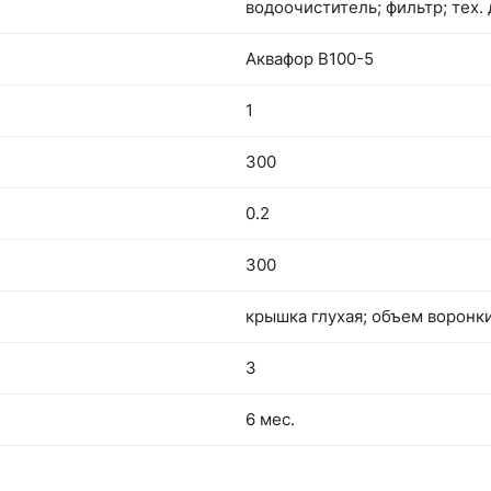
водоочиститель; фильтр; тех.
Аквафор В100-5
1
300
0.2
300
крышка глухая; объем воронки
3
6 мес.