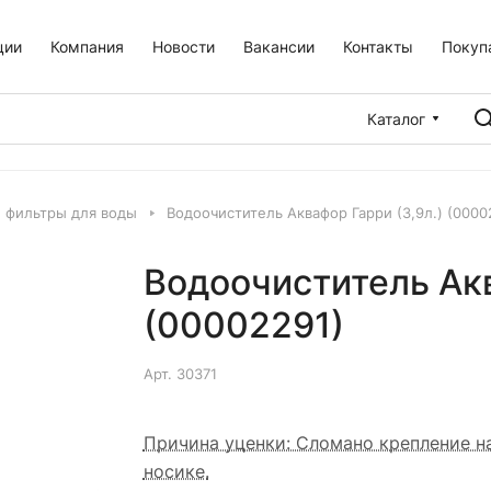
ции
Компания
Новости
Вакансии
Контакты
Покуп
Каталог
, фильтры для воды
Водоочиститель Аквафор Гарри (3,9л.) (0000
Водоочиститель Акв
(00002291)
Арт.
30371
Причина уценки: Сломано крепление н
носике.