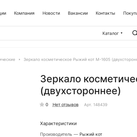
ции
Компания
Новости
Вакансии
Контакты
Покуп
Каталог
ические
Зеркало косметическое Рыжий кот М-1605 (двухсторон
Зеркало косметиче
(двухстороннее)
0
Нет отзывов
Арт.
148439
Характеристики
Производитель
—
Рыжий кот