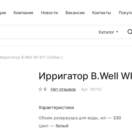
ции
Компания
Новости
Вакансии
Контакты
Покуп
Каталог
Ирригатор B.Well WI-911 (330мл.)
Ирригатор B.Well WI
0
Нет отзывов
Арт.
161112
Характеристики
Объем резервуара для воды, мл
—
330
Цвет
—
белый