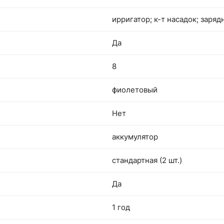
ирригатор; к-т насадок; заря
Да
8
фиолетовый
Нет
аккумулятор
стандартная (2 шт.)
Да
1 год